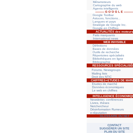
Métamoteurs
Cartographie du web
Agents intelligents
---------- G O O G L E
----------
Google Toolbar
Astuces, fonctions...
Langues et pays
Stratégie de Google Inc.
Google en Chiffres
ACTUALITÉS des moteur
Faits marquants
International news
WEB INVISIBLE
Définitions
Bases de données
Outils de recherche
Répertoires spécialisés
Bibliothèques en ligne
Bibliographie
RESSOURCES SPÉCIALISÉ
Forums, Newsgroups
Mailing lists
Droit des NTIC
CHIFFRES+ETUDES DE MAR
Etudes de marché
Données économiques
Le web en chiffres
INTELLIGENCE
É
CONOMIQ
Newsletter, conférences
Livres, thèses
Netchercheur
Désinformation Rumeurs
e-réputation
GLOSSAIRE DU NET
CONTACT
SUGGÉRER UN SITE
PLAN DU SITE