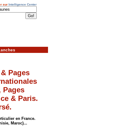
r sur
Intelligence Center
lanches
 & Pages
rnationales
, Pages
ce & Paris.
rsé.
ticulier en France.
isie, Maroc)...