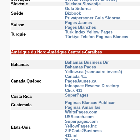
Slovénie
Telekom Slovenije
Gula Sidorna
Suède
Bizbook
Privatpersoner Gula Sidorna
Pages Jaunes
Suisse
Pages Blanches
Turk Index Yellow Pages
Turquie
Türkiye Telefon Paginas Blancas
Amérique du Nord-Amérique Centrale-Caraïbes
Bahamas Business Dir
Bahamas
Bahamas Pages
Yellow.ca
(+annuaire inversé)
Canada 411
Canada Québec
PagesJaunes.ca
Infospace Reverse Directory
Click 411
SuperPages
Costa Rica
Paginas Blancas Publicar
Guatemala
Paginas Amarillas
WhitePages.com
USSearch.com
Superpages.com
YellowPages.inc
Etats-Unis
ZIPCode2Business
411.inf