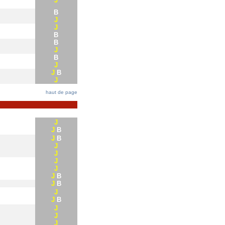
J
B
J
J
B
B
J
B
J
J
B
J
haut de page
J
J
B
J
B
J
J
J
J
J
B
J
B
J
J
B
J
J
J