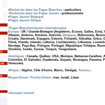
-
•
Recherche dans les Pages Blanches
: particuliers
•
Recherche dans les Pages Jaunes
:
professionnels
•
Pages Jaunes Belgique
•
Pages Jaunes Afrique
s
•
Pages Blanches/Jaunes Internationales
Europe
:
UK / Grande-Bretagne (Angleterre, Ecosse, Galles, Eire), I
Albanie, Andorre, Arménie, Autriche,
Belgique
, Biélorussie,
Bosni
Croatie, Danemark, Espagne, Estonie, Finlande, Gibraltar, Grèce,
Féroé,
Irlande, Islande, Lettonie, Liechtenstein, Lithuanie, Luxem
Norvège, Pays-Bas, Pologne, Portugal, République Tchèque, Roum
Slovénie, Suède, Suisse, Turquie, Yougoslavie.
ES
Amériques
: Canada, Québec, USA, Mexique, Bahamas-Caraïbes, Ar
Colombie, El Salvador, Guatemala, Guyane, Nicaragua, Panama, P
Venezuela.
CHÉ
Afrique
: Algérie, Côte d'Ivoire, Maroc, Sénégal,
Tunisie
...
UE
Moyen-Orient / Proche-Orient
: Iran, Israël, Liban
•
Annuaire inversé