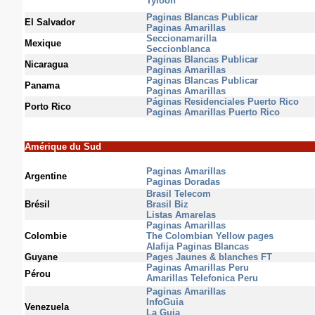
Tyloon
Paginas Blancas Publicar
El Salvador
Paginas Amarillas
Seccionamarilla
Mexique
Seccionblanca
Paginas Blancas Publicar
Nicaragua
Paginas Amarillas
Paginas Blancas Publicar
Panama
Paginas Amarillas
Páginas Residenciales Puerto Rico
Porto Rico
Paginas Amarillas Puerto Rico
Amérique du Sud
Paginas Amarillas
Argentine
Paginas Doradas
Brasil Telecom
Brésil
Brasil Biz
Listas Amarelas
Paginas Amarillas
Colombie
The Colombian Yellow pages
Alafija Paginas Blancas
Guyane
Pages Jaunes & blanches FT
Paginas Amarillas Peru
Pérou
Amarillas Telefonica Peru
Paginas Amarillas
InfoGuia
Venezuela
La Guia