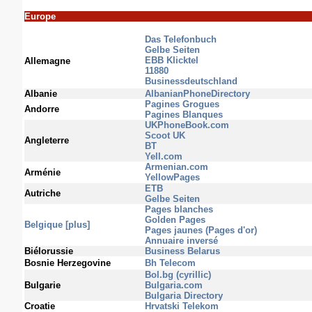
Europe
Das Telefonbuch
Gelbe Seiten
EBB Klicktel
Allemagne
11880
Businessdeutschland
Albanie
AlbanianPhoneDirectory
Pagines Grogues
Andorre
Pagines Blanques
UKPhoneBook.com
Scoot UK
Angleterre
BT
Yell.com
Armenian.com
Arménie
YellowPages
ETB
Autriche
Gelbe Seiten
Pages blanches
Golden Pages
Belgique
[plus]
Pages jaunes (Pages d'or)
Annuaire inversé
Biélorussie
Business Belarus
Bosnie Herzegovine
Bh Telecom
Bol.bg (cyrillic)
Bulgarie
Bulgaria.com
Bulgaria Directory
Croatie
Hrvatski Telekom