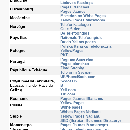
Lithuanie
Lietuvos Kataloga
Pages Blanches
Luxembourg
Pages Jaunes
Macedonian White Pages
Macédoine
Yellow Pages Macedonia
Telefonkatalogen
Norvège
Gule Sider
De Telefoongids
Pays-Bas
Nationale Telefoongids
Dutch Yellow pages
Polska Ksiazka Telefoniczna
Pologne
YellowPages
PKT
Paginas Amarelas
Portugal
Pages blanches
Zlaté Stranky
République Tchèque
Telefonni Seznam
UKPhoneBook.com
Royaume-Uni
(Angleterre,
Scoot UK
Ecosse, Irlande, Pays de
BT
Galles)
Yell.com
118.com
Roumanie
Pages Jaunes Blanches
Yellow Pages
Russie
White pages
Whites Pages Nadlanu
Serbie
Yellow Pages Nadlanu
SBD (Serbian Business Directory)
Montenegro
Pages Jaunes Montenegro
Slovaquie
Slovak Telephone directory