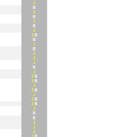
J
B
J
B
J
B
J
J
B
B
J
B
J
J
J
B
J
J
B
J
B
J
J
B
J
J
B
J
B
J
B
B
J
J
J
J
B