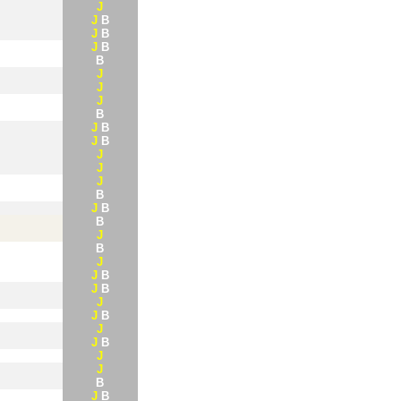
J
J
B
J
B
J
B
B
J
J
J
B
J
B
J
B
J
J
J
B
J
B
B
J
B
J
J
B
J
B
J
J
B
J
J
B
J
J
B
J
B