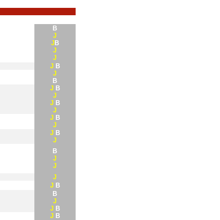
B
J
J
B
J
J
J
B
J
B
J
B
J
J
B
J
J
B
J
J
B
J
B
J
J
J
J
B
B
J
J
B
J
B