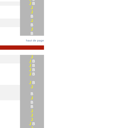
J
B
J
J
B
J
B
J
B
haut de page
J
J
B
J
B
J
B
J
B
J
B
J
B
J
B
B
J
J
J
J
B