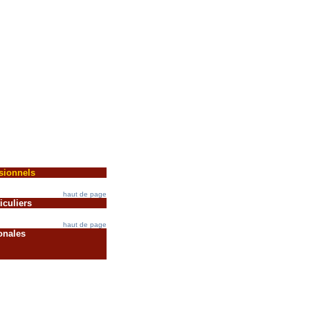
sionnels
haut de page
iculiers
haut de page
onales