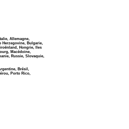
talie, Allemagne,
e Herzegovine,
Bulgarie,
 Groënland, Hongrie,
Iles
bourg, Macédoine,
anie, Russie, Slovaquie,
gentine, Brésil,
érou,
Porto Rico,