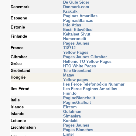
De Gule Sider
Danemark
Danmark.com
Krak.dk
Paginas Amarillas
Espagne
PaginasBlancas
Info Atlas
Estonie
Eesti Ettevõtted
Keltaiset Sivut
Finlande
Numeronetti
Pages Jaunes
France
118712
Yellow Pages
Gibraltar
Pages Jaunes Gibraltar
Hellenic TO Yellow Pages
Grèce
HTO White Pages
Groënland
Tele Greenland
Matav
Hongrie
Yellow pages
Iles Feroe Telefonbókin Nummar
Iles Féroé
Iles Feroe Paginas Amarillas
Finn.fo
PagineBianche.it
Italie
PagineGialle.it
Irlande
Eircom
Gulalinan
Islande
Simaskra
Lettonie
Kontakti
Pages Jaunes
Liechtenstein
Pages Blanches
Lintel