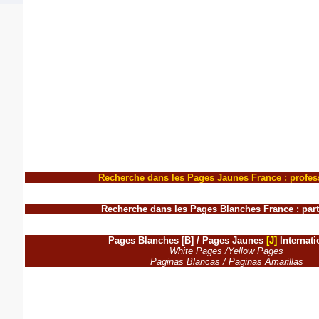
Recherche dans les Pages Jaunes France : profes
Recherche dans les Pages Blanches France : part
Pages Blanches
[B]
/ Pages Jaunes
[J]
Internati
White Pages /Yellow Pages
Paginas Blancas
/
Paginas Amarillas