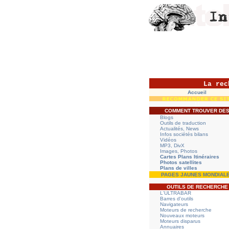
La rec
Accueil
11
COMMENT TROUVER DE
Blogs
Outils de traduction
Actualités, News
Infos sociétés bilans
Vidéos
MP3, DivX
Images, Photos
Cartes Plans Itinéraires
Photos satellites
Plans de villes
PAGES JAUNES MONDIAL
1
OUTILS DE RECHERCHE
L'ULTRABAR
Barres d'outils
Navigateurs
Moteurs de recherche
Nouveaux moteurs
Moteurs disparus
Annuaires