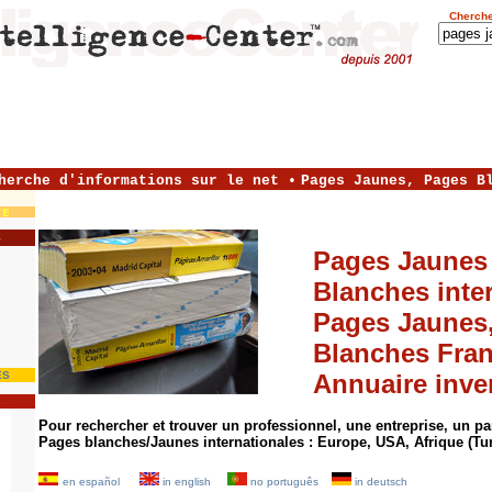
Cherche
herche d'informations sur le net
•
Pages Jaunes, Pages B
S
Pages Jaunes
Blanches inte
Pages Jaunes
Blanches Fran
ES
Annuaire inve
Pour rechercher et trouver un professionnel, une entreprise, un par
Pages blanches/Jaunes internationales : Europe, USA, Afrique (Tun
en español
in english
no português
in deutsch