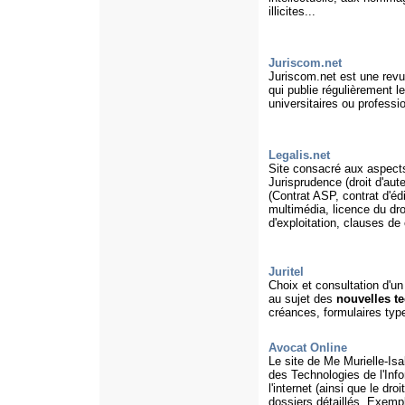
illicites...
Juriscom.net
Juriscom.net est une revue
qui publie régulièrement l
universitaires ou professi
Legalis.net
Site consacré aux aspects 
Jurisprudence (droit d'aut
(Contrat ASP, contrat d'éd
multimédia, licence du dro
d'exploitation, clauses de 
Juritel
Choix et consultation d'un
au sujet des
nouvelles t
créances, formulaires type
Avocat Online
Le site de Me Murielle-Isa
des Technologies de l'Info
l'internet (ainsi que le d
dossiers détaillés. Exempl