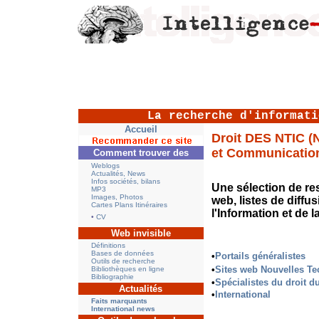
La recherche d'informati
Accueil
Droit DES NTIC (
et Communicatio
Comment trouver des
Weblogs
Actualités, News
Infos sociétés, bilans
Une sélection de res
MP3
Images, Photos
web, listes de diffu
Cartes Plans Itinéraires
l'Information et de
•
CV
Web invisible
Définitions
Bases de données
•
Portails généralistes
Outils de recherche
•
Sites web Nouvelles Te
Bibliothèques en ligne
Bibliographie
•
Spécialistes du droit d
Actualités
•
International
Faits marquants
International news