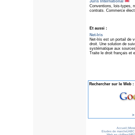
Juris International
Conventions, lois-types, 
contrats. Commerce élect
Et aussi :
Net-Iris
Net-Iris est un portail de 
droit. Une solution de suiv
systématique aux sources d
Traite le droit français et
Rechercher sur le Web :
>
Accueil
|
Mote
Etudes de marché
|
ABC 
Web en chiffres
|
MP