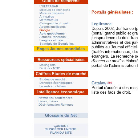
Outils de recherche
L'ULTRABAR
Moteurs de recherche
Portails généralistes :
Moteurs disparus
Annuaires
Métamoteurs
Cartographie du web
Legifrance
Agents intelligents
Depuis 2002, Jurifrance (
p
Google :
(portail grand public et gr
Actu quotidienne
Astuces, fonctions...
jurisprudence du droit fran
Langues et pays
administratives et des jur
Stratégie de Google Inc.
publiés au Journal officiel
Pages Jaunes mondiales
(traités internationaux, d
étrangers. La recherche se
Ressources
spécialisées
d'accès au droit
" a élabor
Mailing lists
portail de l'administration 
Droit des NTIC
Chiffres Etudes de marché
Etudes de marché
Catalaw
Données économiques
Le web en chiffres
Portail d'accès à des ress
Intelligence économique
liste des facs de droit.
Newsletter, conférences
Livres, thèses
Désinformation Rumeurs
Glossaire du Net
CONTACT
SUGGÉRER UN SITE
PLAN DU SITE